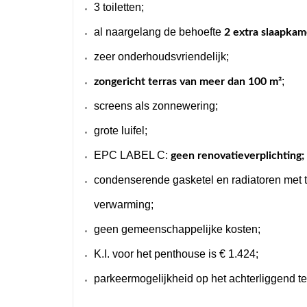
3 toiletten;
al naargelang de behoefte
2 extra slaapkam
zeer onderhoudsvriendelijk;
;
zongericht terras van meer dan 100 m²
screens als zonnewering;
grote luifel;
EPC LABEL C:
geen renovatieverplichting;
condenserende gasketel en radiatoren met t
verwarming;
geen gemeenschappelijke kosten;
K.I. voor het penthouse is € 1.424;
parkeermogelijkheid op het achterliggend te