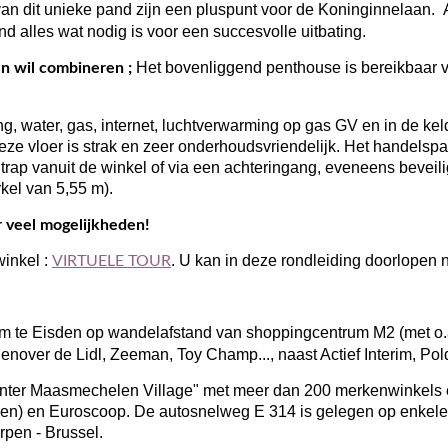
 van dit unieke pand zijn een pluspunt voor de Koninginnelaan.
d alles wat nodig is voor een succesvolle uitbating.
Het bovenliggend penthouse is bereikbaar v
 wil combineren ;
ting, water, gas, internet, luchtverwarming op gas GV en in de k
Deze vloer is strak en zeer onderhoudsvriendelijk. Het handelsp
 trap vanuit de winkel of via een achteringang, eveneens beveili
kel van 5,55 m).
r veel mogelijkheden!
winkel :
. U kan in deze rondleiding doorlopen 
VIRTUELE TOUR
m te Eisden op wandelafstand van shoppingcentrum M2 (met o.a
nover de Lidl, Zeeman, Toy Champ..., naast Actief Interim, Pold
enter Maasmechelen Village" met meer dan 200 merkenwinkels en 
en) en Euroscoop. De autosnelweg E 314 is gelegen op enkele
rpen - Brussel.