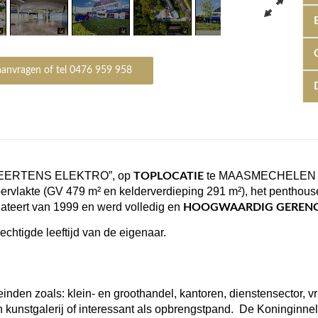
R
anvragen of tel 0476 959 958
A
D
E
G
h
T
b
A
EERTENS ELEKTRO”, op
te MAASMECHELEN – 
TOPLOCATIE
ervlakte (GV 479 m² en kelderverdieping 291 m²), het penthous
A
ateert van 1999 en werd volledig en
HOOGWAARDIG GEREN
O
chtigde leeftijd van de eigenaar.
T
A
einden zoals: klein- en groothandel, kantoren, dienstensector, v
 kunstgalerij of interessant als opbrengstpand.
De Koninginnel