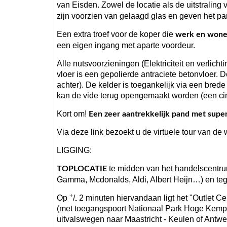
van Eisden. Zowel de locatie als de uitstraling
zijn voorzien van gelaagd glas en geven het pan
Een extra troef voor de koper die
werk en wonen
een eigen ingang met aparte voordeur.
Alle nutsvoorzieningen (Elektriciteit en verlich
vloer is een gepolierde antraciete betonvloer. 
achter). De kelder is toegankelijk via een brede
kan de vide terug opengemaakt worden (een cir
Kort om!
Een zeer aantrekkelijk pand met supe
Via deze link bezoekt u de virtuele tour van de 
LIGGING:
te midden van het handelscentru
TOPLOCATIE
Gamma, Mcdonalds, Aldi, Albert Heijn…) en tege
+
Op
/
2 minuten hiervandaan ligt het "Outlet C
-
(met toegangspoort Nationaal Park Hoge Kemp
uitvalswegen naar Maastricht - Keulen of Antwe