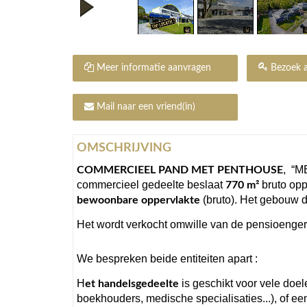
Meer informatie aanvragen
Bezoek a
Mail naar een vriend(in)
OMSCHRIJVING
,
“M
COMMERCIEEL PAND MET PENTHOUSE
commercieel gedeelte beslaat
bruto opp
770 m²
(bruto). Het gebouw d
bewoonbare oppervlakte
Het wordt verkocht omwille van de pensioengere
We bespreken beide entiteiten apart :
H
is geschikt voor vele doel
et handelsgedeelte
boekhouders, medische specialisaties...), of een