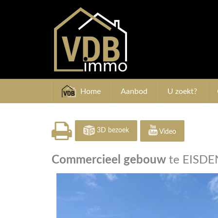
Home
Aanbod
U zoekt?
3D bezoek
Video
Commercieel gebouw
te EISDE