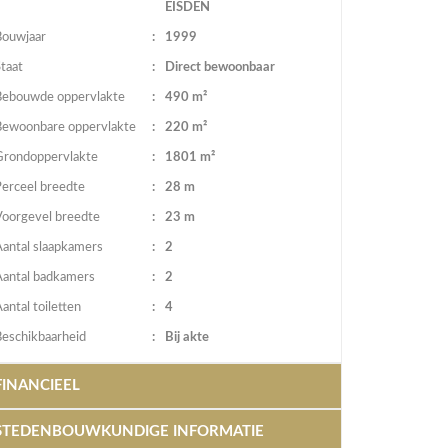
EISDEN
Bouwjaar
:
1999
taat
:
Direct bewoonbaar
Bebouwde oppervlakte
:
490 m²
Bewoonbare oppervlakte
:
220 m²
Grondoppervlakte
:
1801 m²
Perceel breedte
:
28 m
Voorgevel breedte
:
23 m
Aantal slaapkamers
:
2
Aantal badkamers
:
2
antal toiletten
:
4
Beschikbaarheid
:
Bij akte
FINANCIEEL
STEDENBOUWKUNDIGE INFORMATIE
rijs
:
€ 1.500.000