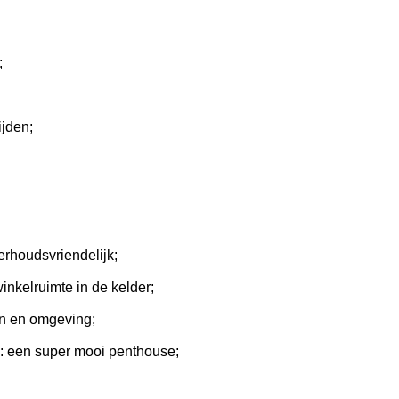
;
ijden;
erhoudsvriendelijk;
inkelruimte in de kelder;
in en omgeving;
: een super mooi penthouse;