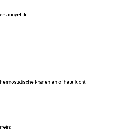
;
ers mogelijk
hermostatische kranen en of hete lucht
rrein;