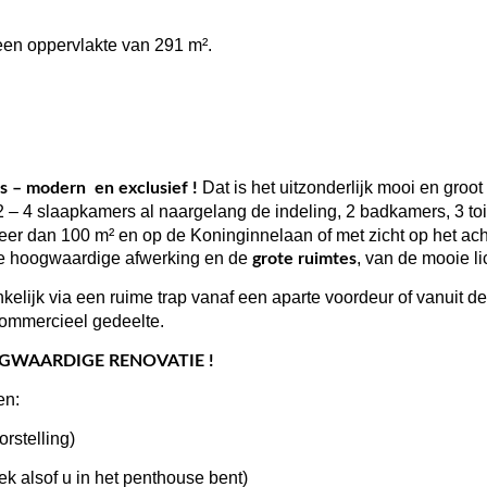
 een oppervlakte van 291 m².
Dat is het uitzonderlijk mooi en gro
ras – modern
en exclusief !
 – 4 slaapkamers al naargelang de indeling, 2 badkamers, 3 to
meer dan 100 m² en op de Koninginnelaan of met zicht op het ach
 de hoogwaardige afwerking en de
, van de mooie li
grote ruimtes
kelijk via een ruime trap vanaf een aparte voordeur of vanuit d
commercieel gedeelte.
OOGWAARDIGE RENOVATIE !
en:
rstelling)
ek alsof u in het penthouse bent)