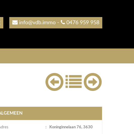
g
info@vdb.immo
-
0476 959 958
ALGEMEEN
Adres
:
Koninginnelaan 76, 3630