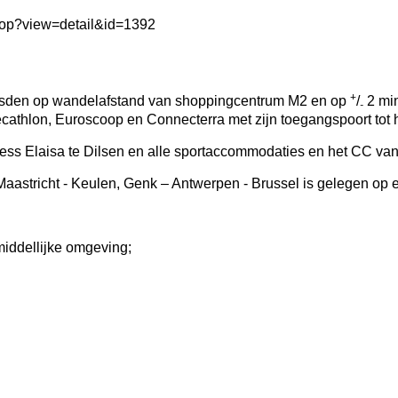
oop?view=detail&id=1392
+
 Eisden op wandelafstand van shoppingcentrum M2 en op
/
2 min
-
cathlon, Euroscoop en Connecterra met zijn toegangspoort tot
lness Elaisa te Dilsen en alle sportaccommodaties en het CC va
astricht - Keulen, Genk – Antwerpen - Brussel is gelegen op 
nmiddellijke omgeving;