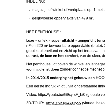
INDELING:
magazijn of winkel of werkplaats op -1 met
gelijkvloerse oppervlakte van 479 m².
HET PENTHOUSE :
Luxe – uniek – super uitzicht – zongericht ter
m² en 220 m² bewoonbare oppervlakte (bruto), 2
groot keukeneiland en zicht op het terras van 
de
, van de sfeer,
rust, de luxe en het comfort
Het penthouse ligt boven de winkel en is toegan
zonder connectie met het 
woning dienst doen
In 2014/2015 onderging het gebouw een H
Een eerste indruk krijgt u via onderstaande link
Video: https://youtu.be/G9xyrsF_bi0 (globale voo
3D-TOUR:
(virtueel bezo
https://bit.ly/4kgXySv