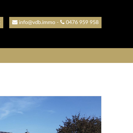
g
info@vdb.immo
-
0476 959 958