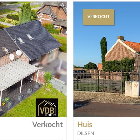
VERKOCHT
Verkocht
Huis
DILSEN