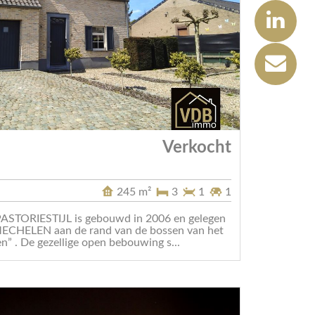
Verkocht
245 m²
3
1
1
 PASTORIESTIJL is gebouwd in 2006 en gelegen
CHELEN aan de rand van de bossen van het
” . De gezellige open bebouwing s...