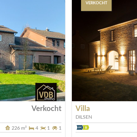
VERKOCHT
Verkocht
Villa
DILSEN
226 m²
4
1
1