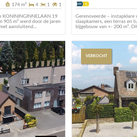
174 m²
4
1
1
egen KONININGINNELAAN 19
Gerenoveerde – instapklare 
n 905 m² werd door de jaren
slaapkamers, een terras en tu
et aansluitend...
bijgebouw van +- 200 m². Dit 
VERKOCHT