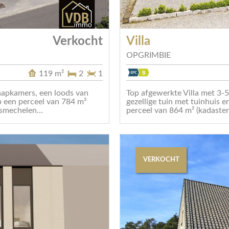
Verkocht
Villa
OPGRIMBIE
119 m²
2
1
aapkamers, een loods van
Top afgewerkte Villa met 3-5
p een perceel van 784 m²
gezellige tuin met tuinhuis e
smechelen...
perceel van 864 m² (kadaster)
VERKOCHT