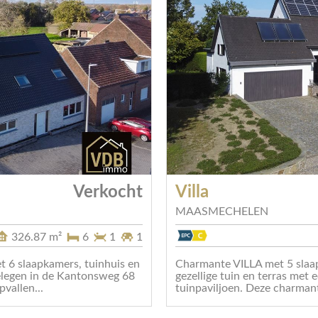
Verkocht
Villa
MAASMECHELEN
326.87 m²
6
1
1
 6 slaapkamers, tuinhuis en
Charmante VILLA met 5 slaap
gelegen in de Kantonsweg 68
gezellige tuin en terras met 
vallen...
tuinpaviljoen. Deze charmant