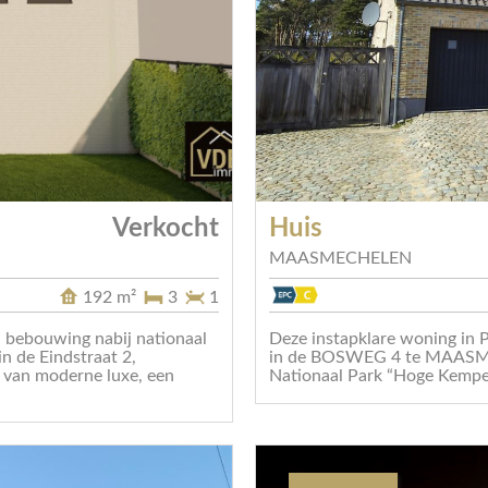
Verkocht
Huis
MAASMECHELEN
192 m²
3
1
bebouwing nabij nationaal
Deze instapklare woning in
 de Eindstraat 2,
in de BOSWEG 4 te MAASME
 van moderne luxe, een
Nationaal Park “Hoge Kempen