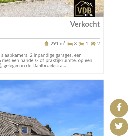
Verkocht
291 m²
3
1
2
 slaapkamers, 2 inpandige garages, een
n met een handels- of praktijkruimte, op een
, gelegen in de Daalbroekstra...