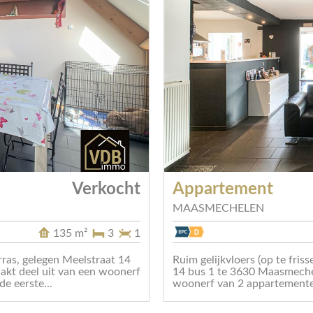
Verkocht
Appartement
MAASMECHELEN
135 m²
3
1
rras, gelegen Meelstraat 14
Ruim gelijkvloers (op te fri
kt deel uit van een woonerf
14 bus 1 te 3630 Maasmeche
e eerste...
woonerf van 2 appartementen