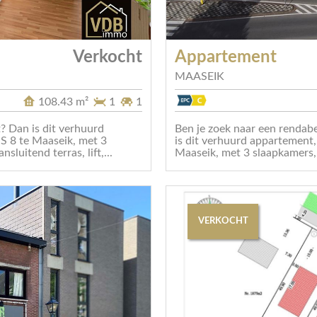
Verkocht
Appartement
MAASEIK
108.43 m²
1
1
? Dan is dit verhuurd
Ben je zoek naar een rendab
 8 te Maaseik, met 3
is dit verhuurd appartemen
luitend terras, lift,...
Maaseik, met 3 slaapkamers, 
VERKOCHT