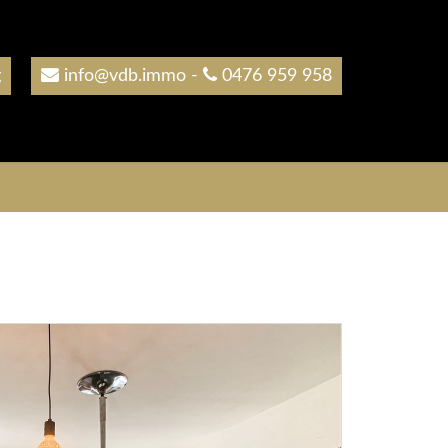
g
info@vdb.immo
-
0476 959 958