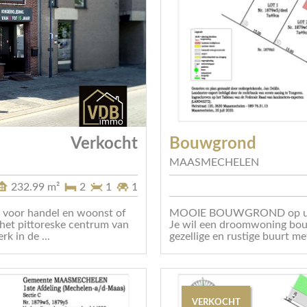
Verkocht
Bouwgrond
MAASMECHELEN
232.99 m²
2
1
1
d voor handel en woonst of
MOOIE BOUWGROND op unie
het pittoreske centrum van
Je wil een droomwoning bouw
k in de ...
gezellige en rustige buurt me
VERKOCHT