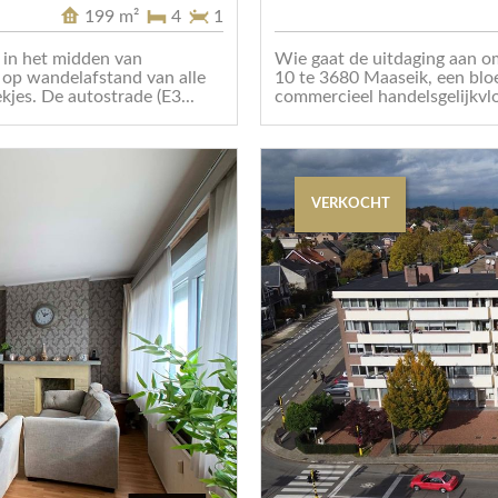
199 m²
4
1
 in het midden van
Wie gaat de uitdaging aan o
p wandelafstand van alle
10 te 3680 Maaseik, een blo
kjes. De autostrade (E3...
commercieel handelsgelijkvlo
VERKOCHT